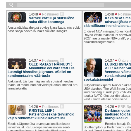
H
14:48
Postimees
14:48
Postime
Värske kartuli ja suitsulõhe
Kaks NBAs män
salat tillise kastmega
tahavad jõuda 
«Identifitseerin end naisena.
Alusta nädalavahetust suvise klassikaga, mis sobib
hästi sooja päeva lõunaks või õhtusöögiks.
Endised NBA mängijad Enes Kant
Royce White teatasid, et sooviva
2027. aasta naiste NBA draft’i, pro
osalemisreeglite vastu.
H
14:37
Postimees
14:37
Õhtuleh
OLED RATAST NÄINUD? ⟩
LUUREHINNAN
Möödunud ööl varastati Liis
ALL! Rainer Sak
Lusmägi hinnaline jalgratas. «Sellel on
Venemaa võima
sentimentaalne väärtus!»
ründamisest põ
spekulatsioonidel
Ajakirjanik Liis Lusmägi annab sotsiaalmeedias
teada, et möödunud ööl viisid pikanäpumehed ära
Julgeolekueksperdi Rainer Saksa 
tema jalgratta.
USA ajalehes The Wall Street Jou
luurehinnangut, mille järgi võib V
testida NATO ühtsust rünnakuga m
vastu, võtta otsese hoiatusena.
H
14:26
Postimees
14:26
ERR Sp
KRISTEL LEIF ⟩
Derbimängu jär
Patsiendikeskne tervishoid
inetused tõid fä
vajab rohkemat kui häid kavatsusi
mängukeelud
Eestis räägime üha enam patsiendikesksest
Eelmise hooaja lõ
tervishoiust. Ka Euroopa vähimissioon seab
Southamptoni ja Portsmouthi vahel 
patsiendikesksuse ja kodanikuühiskonna
alt, kui fännid loopisid rakette, lõh