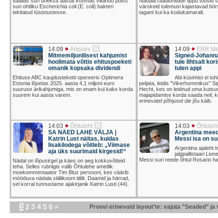
Itaalias suri üheksa aastat koomas viibinud poiss
Nädala raadiohittide tippu tõusid 
suri ohtliku Escherichia coli (E. coli) bakteri
värskeid tulemusi kajastavad börs
tekitatud tüsistustesse.
tagant kui ka kodukamaralt.
H
14:09
Äripäev
14:09
ERR M
Mitmemiljonilisest kahjumist
Signed-Johanna
hoolimata võttis ehituspoeketi
tule lihtsalt ko
omanik kopsaka dividendi
tulen appi
Ehituse ABC kauplusteketti opereeriv Optimera
Abi küsimist ei to
Estonia lõpetas 2025. aasta 4,1 miljoni euro
peljata, leidis "Vikerhommikus" 
suuruse ärikahjumiga, mis on enam kui kaks korda
Hecht, kes on leidnud oma kutsum
suurem kui aasta varem.
majapidamise korda saada neil, ke
erinevatel põhjusel üle jõu käib.
H
14:03
Õhtuleht
14:03
Õhtuleh
SA NÄED LAHE VÄLJA |
Argentina meedi
Katrin Lust näitas, kuidas
Messi isa on s
lisakilodega võitleb: „Viimase
Argentina ajaleht I
aja üks suurimaid kirgesid!“
jalgpallistaari Lio
Messi suri reede õhtul Rosario ha
Nädal on lõpusirgel ja käes on aeg kokkuvõtteid
teha. Selles rubriigis valib Õhtulehe ametlik
moekommentaator Tim Bluz persooni, kes väärib
mööduva nädala stiiliikooni tiitlit. Daamid ja härrad,
sel korral tunnustame ajakirjanik Katrin Lusti (44).
1
2
3
4
5
6
»
Proovi erinevaid layout'te: vajuta ”Seaded” ja 