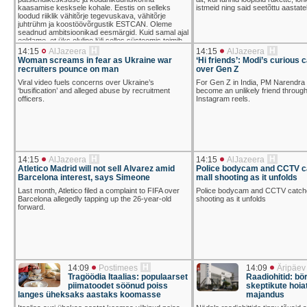
kaasamise kesksele kohale. Eestis on selleks
istmeid ning said seetõttu aasta
loodud riiklik vähitõrje tegevuskava, vähitõrje
juhtrühm ja koostöövõrgustik ESTCAN. Oleme
seadnud ambitsioonikad eesmärgid. Kuid samal ajal
eeldame, et üks oluline lüli selles süsteemis toimib
vabatahtliku töö, projektirahastuse ja annetuste
H
H
14:15
AlJazeera
14:15
AlJazeera
najal. ...
Woman screams in fear as Ukraine war
‘Hi friends’: Modi’s curious 
recruiters pounce on man
over Gen Z
Viral video fuels concerns over Ukraine’s
For Gen Z in India, PM Narendra M
‘busification’ and alleged abuse by recruitment
become an unlikely friend through 
officers.
Instagram reels.
H
H
14:15
AlJazeera
14:15
AlJazeera
Atletico Madrid will not sell Alvarez amid
Police bodycam and CCTV c
Barcelona interest, says Simeone
mall shooting as it unfolds
Last month, Atletico filed a complaint to FIFA over
Police bodycam and CCTV catche
Barcelona allegedly tapping up the 26-year-old
shooting as it unfolds
forward.
H
14:09
Postimees
14:09
Äripäev
Tragöödia Itaalias: populaarset
Raadiohitid: börs
piimatoodet söönud poiss
skeptikute hoia
langes üheksaks aastaks koomasse
majandus